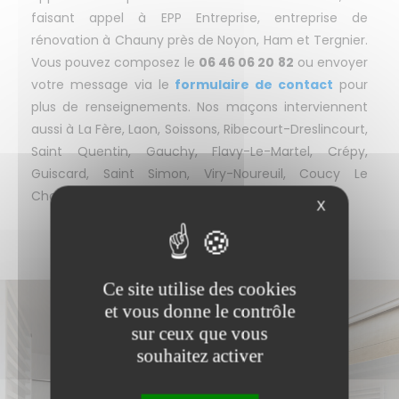
faisant appel à EPP Entreprise, entreprise de
rénovation à Chauny près de Noyon, Ham et Tergnier.
Vous pouvez composez le
06 46 06 20 82
ou envoyer
votre message via le
formulaire de contact
pour
plus de renseignements. Nos maçons interviennent
aussi à La Fère, Laon, Soissons, Ribecourt-Dreslincourt,
Saint Quentin, Gauchy, Flavy-Le-Martel, Crépy,
Guiscard, Saint Simon, Viry-Noureuil, Coucy Le
Chateau, Roye et Saint Gobain.
X
Ce site utilise des cookies
et vous donne le contrôle
sur ceux que vous
souhaitez activer