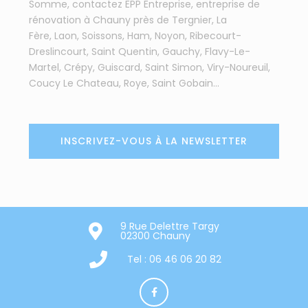
Somme, contactez EPP Entreprise, entreprise de
rénovation à Chauny près de Tergnier, La
Fère, Laon, Soissons, Ham, Noyon, Ribecourt-
Dreslincourt, Saint Quentin, Gauchy, Flavy-Le-
Martel, Crépy, Guiscard, Saint Simon, Viry-Noureuil,
Coucy Le Chateau, Roye, Saint Gobain...
INSCRIVEZ-VOUS À LA NEWSLETTER
9 Rue Delettre Targy
02300 Chauny
Tel : 06 46 06 20 82