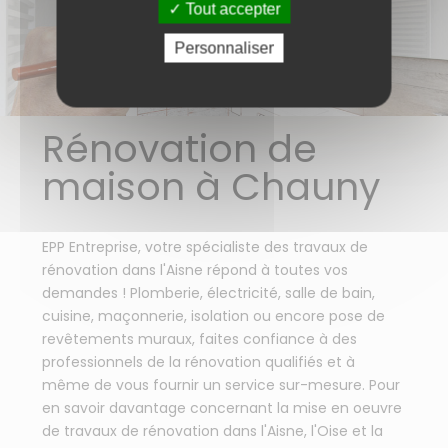
Tout accepter
Personnaliser
Rénovation de
maison à Chauny
EPP Entreprise, votre spécialiste des travaux de
rénovation dans l'Aisne répond à toutes vos
demandes ! Plomberie, électricité, salle de bain,
cuisine, maçonnerie, isolation ou encore pose de
revêtements muraux, faites confiance à des
professionnels de la rénovation qualifiés et à
même de vous fournir un service sur-mesure. Pour
en savoir davantage concernant la mise en oeuvre
de travaux de rénovation dans l'Aisne, l'Oise et la